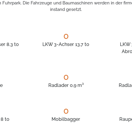
en Fuhrpark. Die Fahrzeuge und Baumaschinen werden in der firm
instand gesetzt.
0
r 8,3 to
LKW 3-Achser 13,7 to
LKW 
Abro
0
ne
Radlader 0,9 m³
Radla
0
8 to
Mobilbagger
Raup