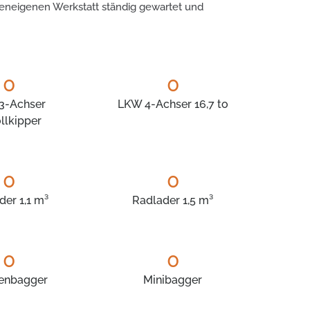
eneigenen Werkstatt ständig gewartet und
0
0
3-Achser
LKW 4-Achser 16,7 to
llkipper
0
0
der 1,1 m³
Radlader 1,5 m³
0
0
enbagger
Minibagger