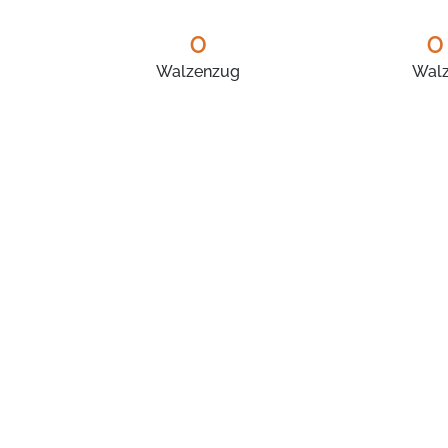
0
0
Walzenzug
Wal