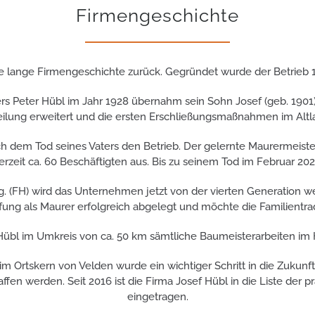
Firmengeschichte
ne lange Firmengeschichte zurück. Gegründet wurde der Betrieb
s Peter Hübl im Jahr 1928 übernahm sein Sohn Josef (geb. 1901) 
ilung erweitert und die ersten Erschließungsmaßnahmen im Altlan
h dem Tod seines Vaters den Betrieb. Der gelernte Maurermeiste
it ca. 60 Beschäftigten aus. Bis zu seinem Tod im Februar 2025 
g. (FH) wird das Unternehmen jetzt von der vierten Generation wei
ung als Maurer erfolgreich abgelegt und möchte die Familientradi
 Hübl im Umkreis von ca. 50 km sämtliche Baumeisterarbeiten im 
Ortskern von Velden wurde ein wichtiger Schritt in die Zukunft 
fen werden. Seit 2016 ist die Firma Josef Hübl in die Liste der
eingetragen.